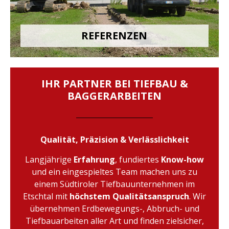
REFERENZEN
IHR PARTNER BEI TIEFBAU &
BAGGERARBEITEN
Qualität, Präzision & Verlässlichkeit
Langjährige
Erfahrung
, fundiertes
Know-how
und ein eingespieltes Team machen uns zu
einem Südtiroler Tiefbauunternehmen im
Etschtal mit
höchstem Qualitätsanspruch
. Wir
übernehmen Erdbewegungs-, Abbruch- und
Tiefbauarbeiten aller Art und finden zielsicher,