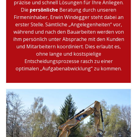
präzise und schnell Lösungen für Ihre Anliegen.
Die
persönliche
Beratung durch unseren
Firmeninhaber, Erwin Windegger steht dabei an
erster Stelle. Sämtliche „Angelegenheiten“ vor,
während und nach den Bauarbeiten werden von
ihm persönlich unter Absprache mit den Kunden
und Mitarbeitern koordiniert. Dies erlaubt es,
ohne lange und kostspielige
Entscheidungsprozesse rasch zu einer
optimalen „Aufgabenabwicklung“ zu kommen.