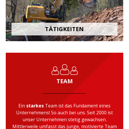
TÄTIGKEITEN
TEAM
Ein
starkes
Team ist das Fundament eines
Unternehmens! So auch bei uns. Seit 2000 ist
unser Unternehmen stetig gewachsen.
Mittlerweile umfasst das junge, motivierte Team