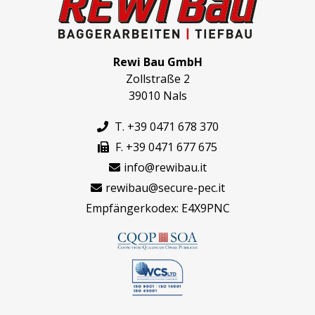
Rewi Bau GmbH
Zollstraße 2
39010 Nals
T. +39 0471 678 370
F. +39 0471 677 675
info@rewibau.it
rewibau@secure-pec.it
Empfängerkodex: E4X9PNC