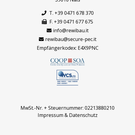
T. +39 0471 678 370
F. +39 0471 677 675
info@rewibau.it
rewibau@secure-pec.it
Empfängerkodex: E4X9PNC
MwSt.-Nr. + Steuernummer: 02213880210
Impressum
&
Datenschutz