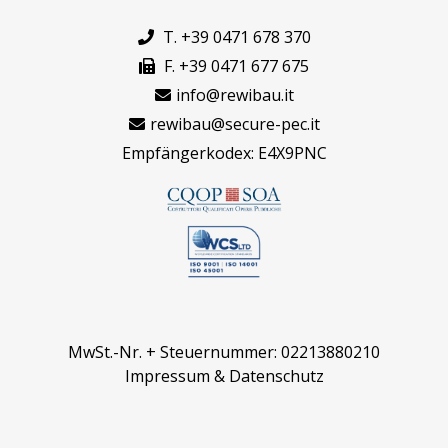
T. +39 0471 678 370
F. +39 0471 677 675
info@rewibau.it
rewibau@secure-pec.it
Empfängerkodex: E4X9PNC
MwSt.-Nr. + Steuernummer: 02213880210
Impressum
&
Datenschutz